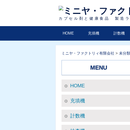
カプセル剤と健康食品 製造
コ
HOME
充填機
計数機
メインメニュー
ン
テ
ン
ミニヤ・ファクトリィ有限会社
>
未分
ツ
MENU
へ
移
動
HOME
充填機
計数機